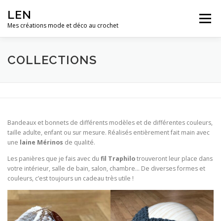
Aller
LEN
au
Menu
contenu
Mes créations mode et déco au crochet
LEN CRÉATION CROCHET, À AUSSOIS EN SAVOIE
COLLECTIONS
COLLECTIONS
CONTACT
Bandeaux et bonnets de différents modèles et de différentes couleurs,
taille adulte, enfant ou sur mesure. Réalisés entièrement fait main avec
une
laine Mérinos
de qualité.
Les panières que je fais avec du
fil Traphilo
trouveront leur place dans
votre intérieur, salle de bain, salon, chambre… De diverses formes et
couleurs, c’est toujours un cadeau très utile !